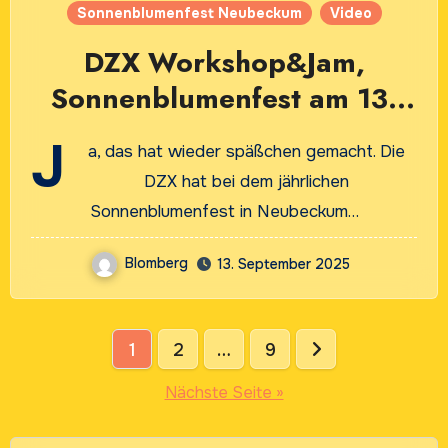
Sonnenblumenfest Neubeckum
Video
DZX Workshop&Jam,
Sonnenblumenfest am 13.
September 2025 in
J
a, das hat wieder späßchen gemacht. Die
Neubeckum
DZX hat bei dem jährlichen
Sonnenblumenfest in Neubeckum…
Blomberg
13. September 2025
Seitennummerierung
1
2
…
9
der
Nächste Seite »
Beiträge