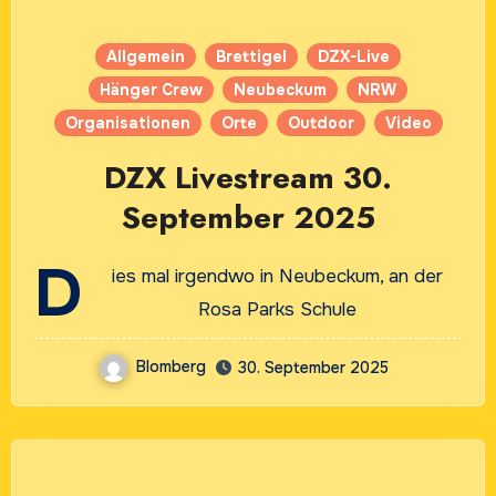
Allgemein
Brettigel
DZX-Live
Hänger Crew
Neubeckum
NRW
Organisationen
Orte
Outdoor
Video
DZX Livestream 30.
September 2025
D
ies mal irgendwo in Neubeckum, an der
Rosa Parks Schule
Blomberg
30. September 2025