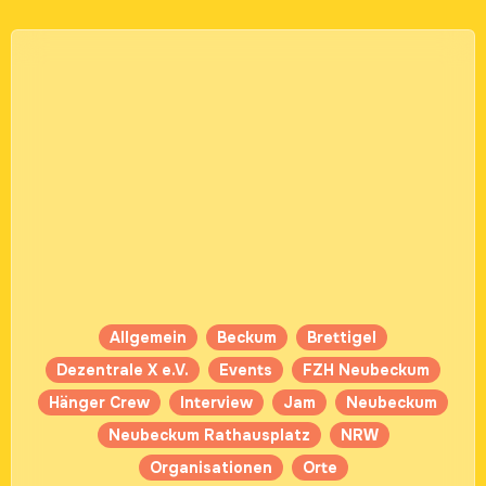
Allgemein
Beckum
Brettigel
Dezentrale X e.V.
Events
FZH Neubeckum
Hänger Crew
Interview
Jam
Neubeckum
Neubeckum Rathausplatz
NRW
Organisationen
Orte