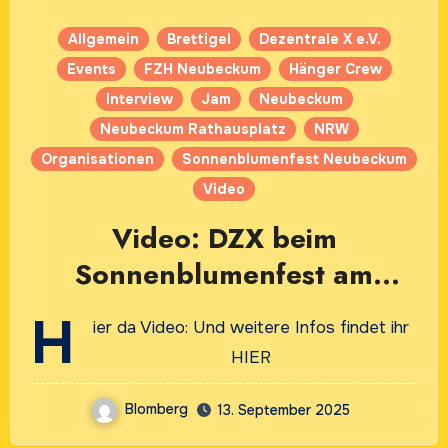
Allgemein
Brettigel
Dezentrale X e.V.
Events
FZH Neubeckum
Hänger Crew
Interview
Jam
Neubeckum
Neubeckum Rathausplatz
NRW
Organisationen
Sonnenblumenfest Neubeckum
Video
Video: DZX beim
Sonnenblumenfest am
13.09.2025 in Neubeckum
H
ier da Video: Und weitere Infos findet ihr
HIER
Blomberg
13. September 2025