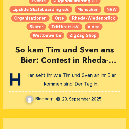
Events
Jugendkulturring GT
Lipslide Skateboarding e.V.
Menschen
NRW
Organisationen
Orte
Rheda-Wiedenbrück
Skater
Trittbrett e.V.
Video
Wettbewerbe
ZigZag Shop
So kam Tim und Sven ans
Bier: Contest in Rheda-
Wiedenbrück am 20.
H
ier seht ihr wie Tim und Sven an ihr Bier
September 2025
kommen sind. Der Tag in…
Blomberg
20. September 2025