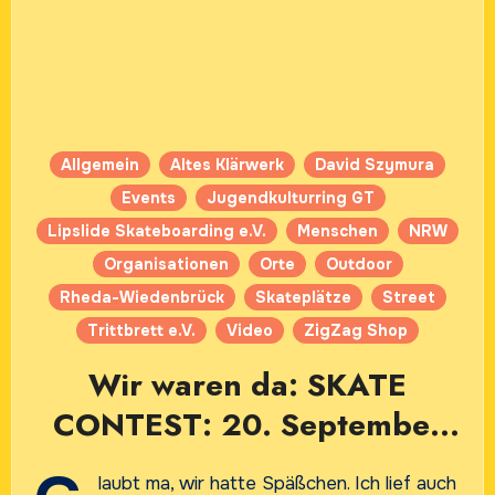
Allgemein
Altes Klärwerk
David Szymura
Events
Jugendkulturring GT
Lipslide Skateboarding e.V.
Menschen
NRW
Organisationen
Orte
Outdoor
Rheda-Wiedenbrück
Skateplätze
Street
Trittbrett e.V.
Video
ZigZag Shop
Wir waren da: SKATE
CONTEST: 20. September
2025 „Altes Klärwerk“
laubt ma, wir hatte Späßchen. Ich lief auch