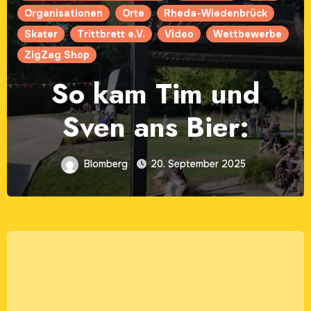
Kickflip
Neubeckum
Neubeckum Rathausplatz
NRW
Organisationen
Orte
Presse
Sonnenblumenfest Neubeckum
Tricks
Video
Zeitungsbericht:
Neubeckum: Fest im
Zeichen der
Blomberg
16. September 2025
Sonnenblume