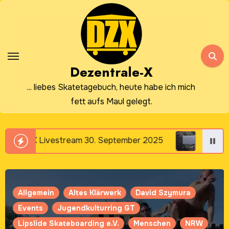
Zum
Inhalt
springen
Dezentrale-X
... liebes Skatetagebuch, heute habe ich mich
fett aufs Maul gelegt.
tream 30. September 2025
DZX Livestream 23. 
Allgemein
Brettigel
Dezentrale X e.V.
Events
FZH Neubeckum
Hänger Crew