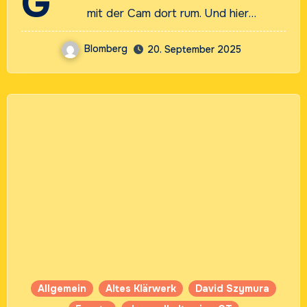
G
Rheda-Wiedenbrück
mit der Cam dort rum. Und hier…
Blomberg
20. September 2025
Allgemein
Altes Klärwerk
David Szymura