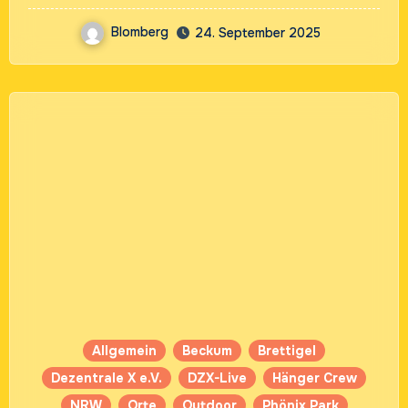
Blomberg
24. September 2025
Allgemein
Beckum
Brettigel
Dezentrale X e.V.
DZX-Live
Hänger Crew
NRW
Orte
Outdoor
Phönix Park