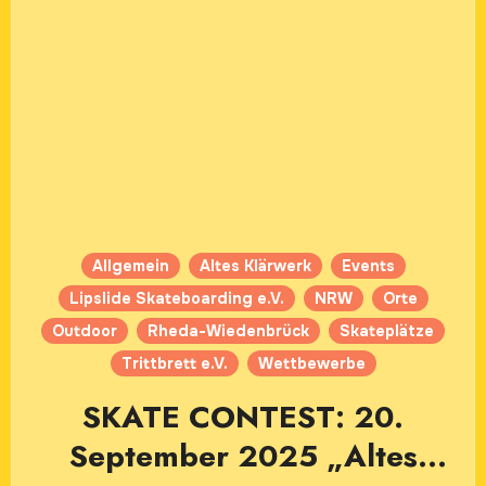
Allgemein
Altes Klärwerk
Events
Lipslide Skateboarding e.V.
NRW
Orte
Outdoor
Rheda-Wiedenbrück
Skateplätze
Trittbrett e.V.
Wettbewerbe
SKATE CONTEST: 20.
September 2025 „Altes