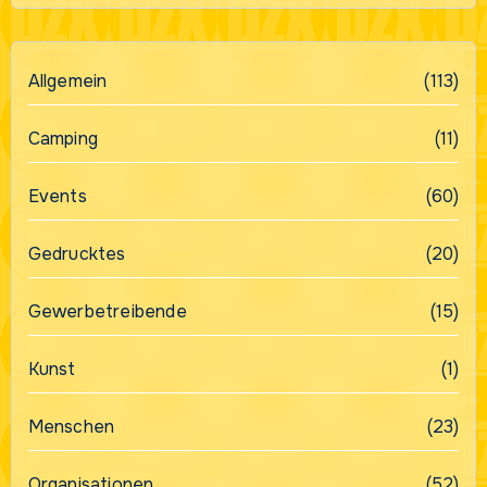
Allgemein
(113)
Camping
(11)
Events
(60)
Gedrucktes
(20)
Gewerbetreibende
(15)
Kunst
(1)
Menschen
(23)
Organisationen
(52)