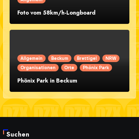
Foto vom 58km/h-Longboard
Allgemein
Beckum
Brettigel
NRW
Organisationen
Orte
Phönix Park
Phönix Park in Beckum
Suchen