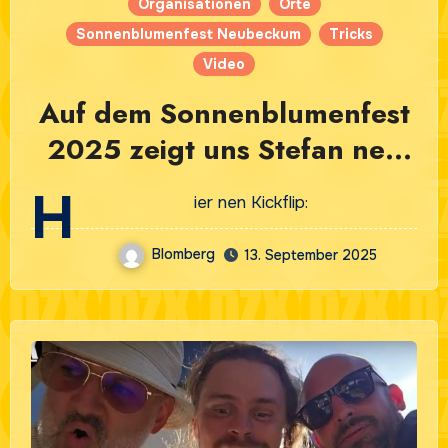
Organisationen
Orte
Sonnenblumenfest Neubeckum
Tricks
Video
Auf dem Sonnenblumenfest
2025 zeigt uns Stefan nen
fetten Kickflip
H
ier nen Kickflip:
Blomberg
13. September 2025