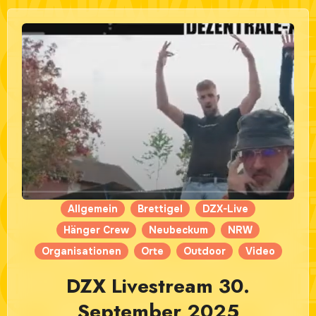
Allgemein
Brettigel
DZX-Live
Hänger Crew
Neubeckum
NRW
Organisationen
Orte
Outdoor
Video
DZX Livestream 30.
September 2025