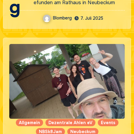
g
efunden am Rathaus in Neubeckum
Blomberg
7. Juli 2025
Allgemein
Dezentrale Ahlen eV
Events
NBSk8Jam
Neubeckum