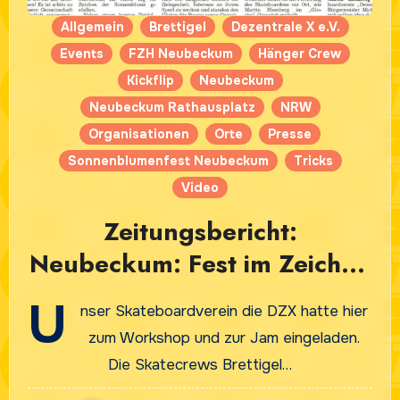
Allgemein
Brettigel
Dezentrale X e.V.
Events
FZH Neubeckum
Hänger Crew
Kickflip
Neubeckum
Neubeckum Rathausplatz
NRW
Organisationen
Orte
Presse
Sonnenblumenfest Neubeckum
Tricks
Video
Zeitungsbericht:
Neubeckum: Fest im Zeichen
der Sonnenblume
U
nser Skateboardverein die DZX hatte hier
zum Workshop und zur Jam eingeladen.
Die Skatecrews Brettigel…