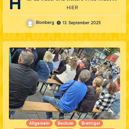
H
HIER
Blomberg
13. September 2025
Allgemein
Beckum
Brettigel