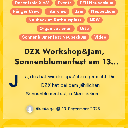
Dezentrale X e.V.
Events
FZH Neubeckum
Hänger Crew
Interview
Jam
Neubeckum
Neubeckum Rathausplatz
NRW
Organisationen
Orte
Sonnenblumenfest Neubeckum
Video
DZX Workshop&Jam,
Sonnenblumenfest am 13.
September 2025 in
J
a, das hat wieder späßchen gemacht. Die
Neubeckum
DZX hat bei dem jährlichen
Sonnenblumenfest in Neubeckum…
Blomberg
13. September 2025