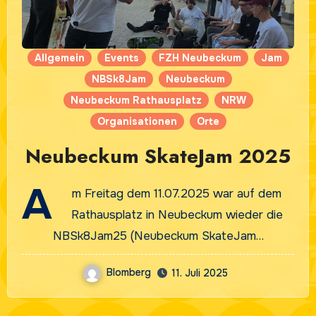
Allgemein
Events
FZH Neubeckum
Jam
NBSk8Jam
Neubeckum
Neubeckum Rathausplatz
NRW
Organisationen
Orte
Neubeckum SkateJam 2025
A
m Freitag dem 11.07.2025 war auf dem
Rathausplatz in Neubeckum wieder die
NBSk8Jam25 (Neubeckum SkateJam…
Blomberg
11. Juli 2025