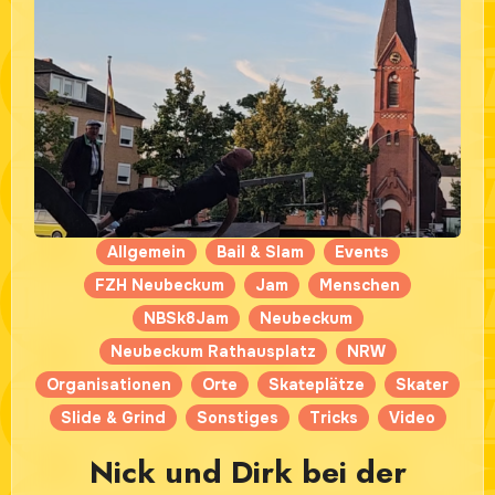
Allgemein
Bail & Slam
Events
FZH Neubeckum
Jam
Menschen
NBSk8Jam
Neubeckum
Neubeckum Rathausplatz
NRW
Organisationen
Orte
Skateplätze
Skater
Slide & Grind
Sonstiges
Tricks
Video
Nick und Dirk bei der