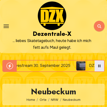
Zum
Inhalt
springen
Dezentrale-X
... liebes Skatetagebuch, heute habe ich mich
fett aufs Maul gelegt.
ptember 2025
DZX Livestream 23. Sepember 202
Neubeckum
Home
Orte
NRW
Neubeckum