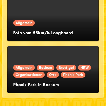
Allgemein
Foto vom 58km/h-Longboard
Allgemein
Beckum
Brettigel
NRW
Organisationen
Orte
Phönix Park
Phönix Park in Beckum