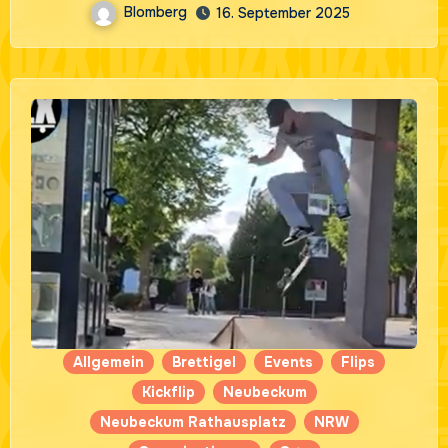
Blomberg
16. September 2025
Allgemein
Brettigel
Events
Flips
Kickflip
Neubeckum
Neubeckum Rathausplatz
NRW