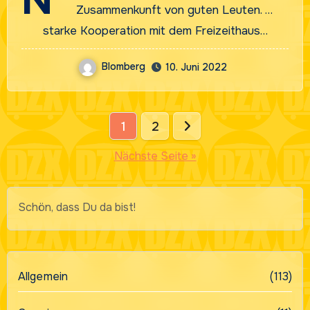
Zusammenkunft von guten Leuten. …
starke Kooperation mit dem Freizeithaus…
Blomberg
10. Juni 2022
Seitennummerierung
1
2
der
Nächste Seite »
Beiträge
Schön, dass Du da bist!
Allgemein
(113)