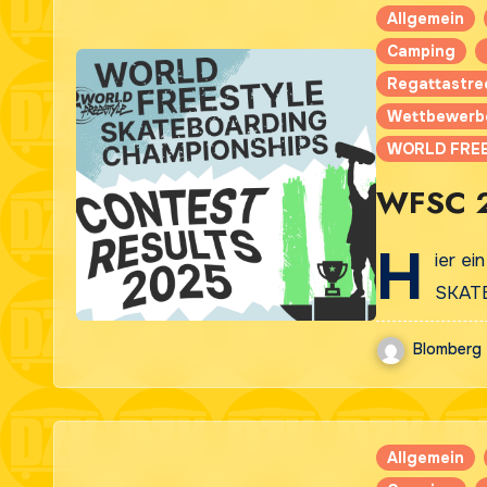
Allgemein
Camping
Regattastre
Wettbewerb
WORLD FREE
WFSC 2
H
ier e
SKAT
Blomberg
Allgemein