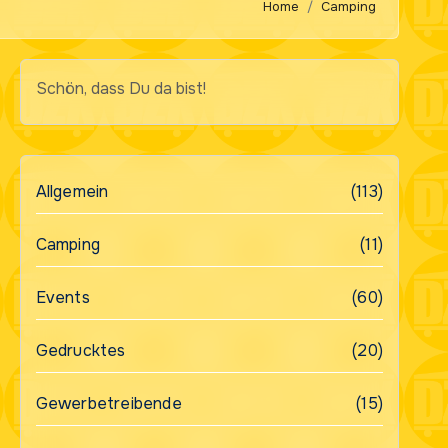
Home
Camping
Schön, dass Du da bist!
Allgemein
(113)
Camping
(11)
Events
(60)
Gedrucktes
(20)
Gewerbetreibende
(15)