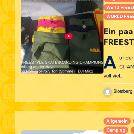
World Freest
WORLD FREE
Ein pa
FREES
CHAMPI
A
uf d
Brande
CHAMP
voll viel…
Blomberg
Allgemein
Camping