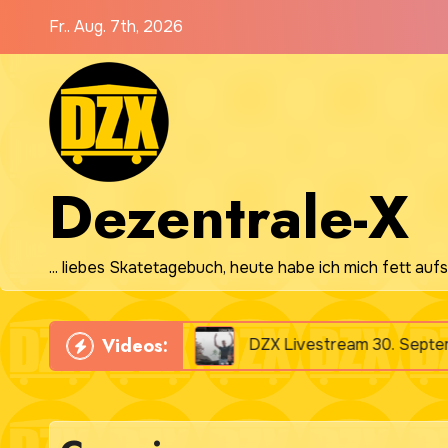
Zum
Fr.. Aug. 7th, 2026
Inhalt
springen
Dezentrale-X
... liebes Skatetagebuch, heute habe ich mich fett aufs
Videos:
t Video)
DZX Livestream 30. September 2025