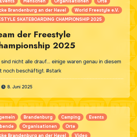
Events
Menschen
Organisationen
Orte
cke Brandenburg an der Havel
World Freestyle e.V.
STYLE SKATEBOARDING CHAMPIONSHIP 2025
eam der Freestyle
hampionship 2025
h sind nicht alle drauf… einige waren genau in diesem
 noch beschäftigt. #stark
8. Juni 2025
lgemein
Brandenburg
Camping
Events
ibende
Organisationen
Orte
cke Brandenburg an der Havel
Video