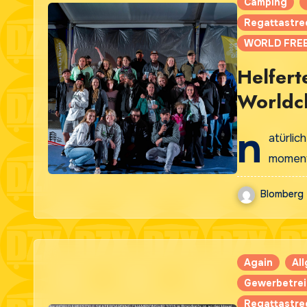
Camping
Regattastre
WORLD FREE
Helfert
Worldc
n
atürlic
moment
Blomberg
Again
Al
Gewerbetre
Regattastre