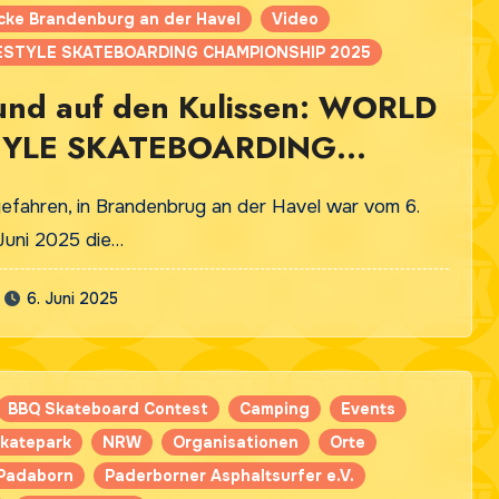
cke Brandenburg an der Havel
Video
STYLE SKATEBOARDING CHAMPIONSHIP 2025
und auf den Kulissen: WORLD
TYLE SKATEBOARDING
ONSHIP 2025 in
gefahren, in Brandenbrug an der Havel war vom 6.
nburg
 Juni 2025 die…
6. Juni 2025
BBQ Skateboard Contest
Camping
Events
katepark
NRW
Organisationen
Orte
Padaborn
Paderborner Asphaltsurfer e.V.