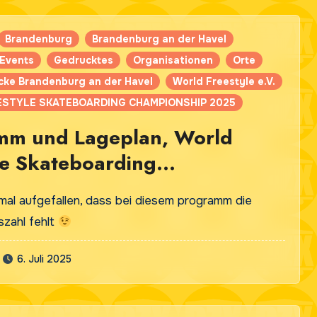
Brandenburg
Brandenburg an der Havel
Events
Gedrucktes
Organisationen
Orte
cke Brandenburg an der Havel
World Freestyle e.V.
STYLE SKATEBOARDING CHAMPIONSHIP 2025
mm und Lageplan, World
le Skateboarding
onship, Brandenburg 2025
t mal aufgefallen, dass bei diesem programm die
szahl fehlt
6. Juli 2025