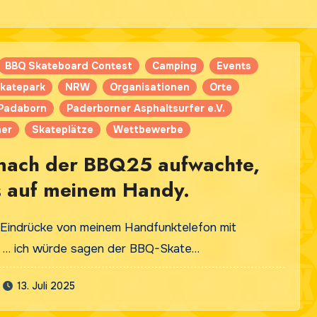
BBQ Skateboard Contest
Camping
Events
katepark
NRW
Organisationen
Orte
Padaborn
Paderborner Asphaltsurfer e.V.
ner
Skateplätze
Wettbewerbe
 nach der BBQ25 aufwachte,
s auf meinem Handy.
ge Eindrücke von meinem Handfunktelefon mit
. … ich würde sagen der BBQ-Skate…
13. Juli 2025