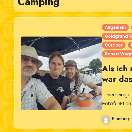
Camping
Allgemein
Goldgrund S
Outdoor
Robert Wag
Als ich
war da
… hier: eini
Fotofunktion
Blomberg