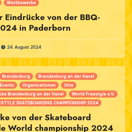
Wettbewerbe
r Eindrücke von der BBQ-
2024 in Paderborn
24. August 2024
Brandenburg
Brandenburg an der Havel
Events
Organisationen
Orte
cke Brandenburg an der Havel
World Freestyle e.V.
STYLE SKATEBOARDING CHAMPIONSHIP 2024
cke von der Skateboard
yle World championship 2024