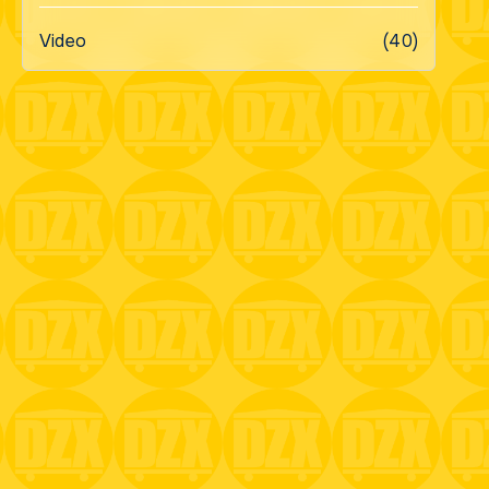
Video
(40)