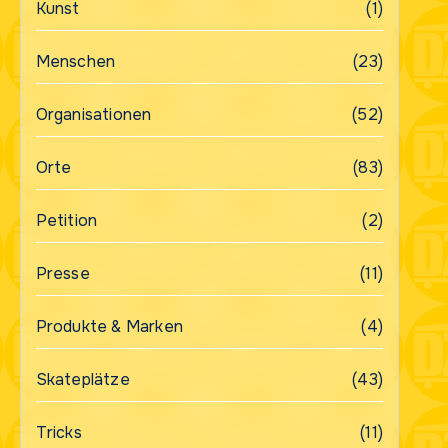
Kunst
(1)
Menschen
(23)
Organisationen
(52)
Orte
(83)
Petition
(2)
Presse
(11)
Produkte & Marken
(4)
Skateplätze
(43)
Tricks
(11)