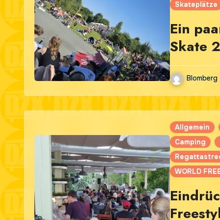
Skateplätze
Ein paa
Skate 
Blomberg
Allgemein
Camping
Regattastre
WORLD FREE
Eindrü
Freest