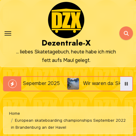
Zum
Inhalt
springen
Dezentrale-X
... liebes Skatetagebuch, heute habe ich mich
fett aufs Maul gelegt.
a: SKATE CONTEST: 20. September 2025 „Altes Klärwerk“ 
Home
European skateboarding championships September 2022
in Brandenburg an der Havel