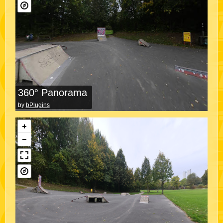
360° Panorama
by
bPlugins