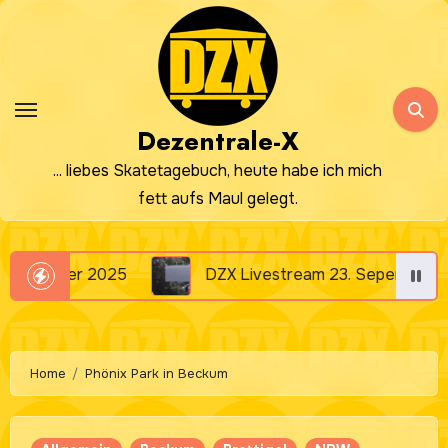
Zum
Inhalt
springen
Dezentrale-X
... liebes Skatetagebuch, heute habe ich mich
fett aufs Maul gelegt.
Livestream 23. Sepember 2025
Wir waren da: SK
Home
Phönix Park in Beckum