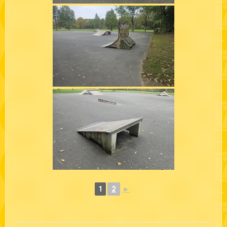
1
2
►