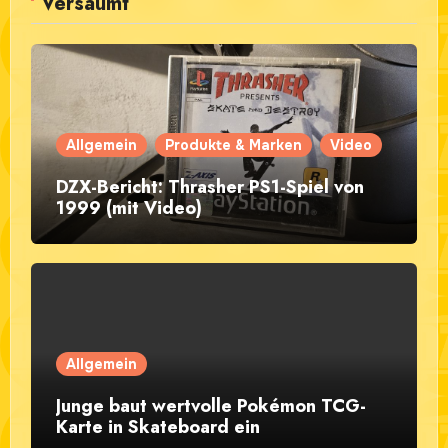
Versäumt
Allgemein
Produkte & Marken
Video
DZX-Bericht: Thrasher PS1-Spiel von
1999 (mit Video)
Allgemein
Junge baut wertvolle Pokémon TCG-
Karte in Skateboard ein