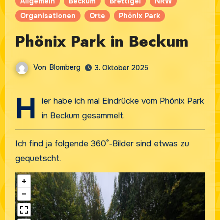
Allgemein
Beckum
Brettigel
NRW
Organisationen
Orte
Phönix Park
Phönix Park in Beckum
Von
Blomberg
3. Oktober 2025
H
ier habe ich mal Eindrücke vom Phönix Park
in Beckum gesammelt.
Ich find ja folgende 360°-Bilder sind etwas zu
gequetscht.