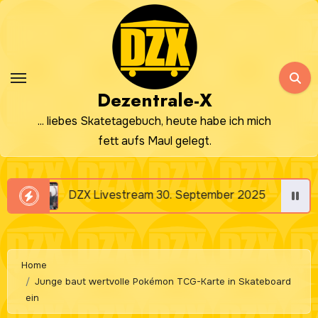
Zum
Inhalt
springen
Dezentrale-X
... liebes Skatetagebuch, heute habe ich mich
fett aufs Maul gelegt.
DZX Livestream 30. September 2025
DZX Live
Home
Junge baut wertvolle Pokémon TCG-Karte in Skateboard
ein