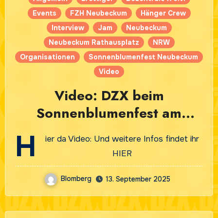
Events
FZH Neubeckum
Hänger Crew
Interview
Jam
Neubeckum
Neubeckum Rathausplatz
NRW
Organisationen
Sonnenblumenfest Neubeckum
Video
Video: DZX beim
Sonnenblumenfest am
13.09.2025 in Neubeckum
H
ier da Video: Und weitere Infos findet ihr
HIER
Blomberg
13. September 2025