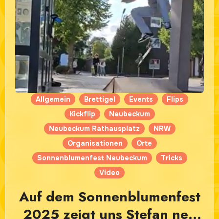
Allgemein
Brettigel
Events
Flips
Kickflip
Neubeckum
Neubeckum Rathausplatz
NRW
Organisationen
Orte
Sonnenblumenfest Neubeckum
Tricks
Video
Auf dem Sonnenblumenfest
2025 zeigt uns Stefan nen