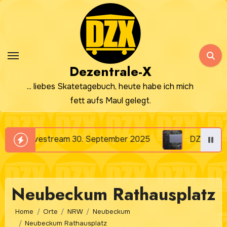
Zum
Inhalt
springen
Dezentrale-X
... liebes Skatetagebuch, heute habe ich mich
fett aufs Maul gelegt.
 September 2025
DZX Livestream 23. Sepember 
Neubeckum Rathausplatz
Home
Orte
NRW
Neubeckum
Neubeckum Rathausplatz