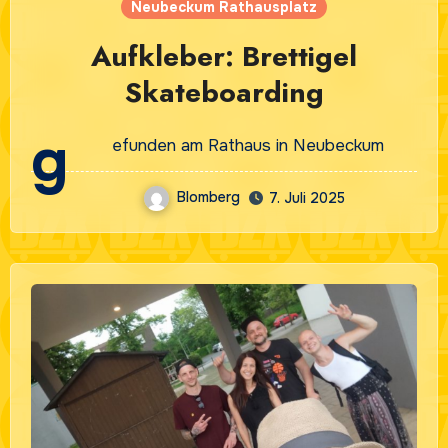
Neubeckum Rathausplatz
Aufkleber: Brettigel
Skateboarding
g
efunden am Rathaus in Neubeckum
Blomberg
7. Juli 2025