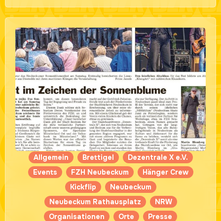
Allgemein
Brettigel
Dezentrale X e.V.
Events
FZH Neubeckum
Hänger Crew
Kickflip
Neubeckum
Neubeckum Rathausplatz
NRW
Organisationen
Orte
Presse