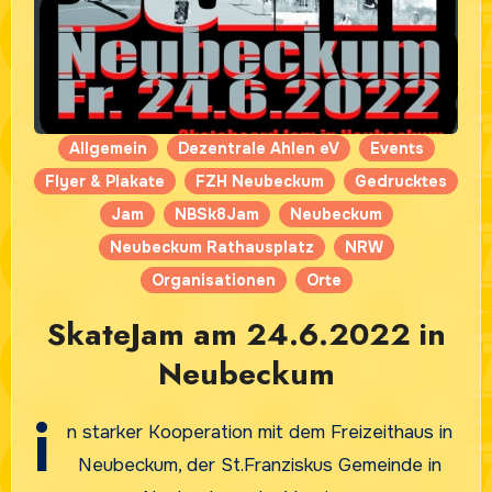
Allgemein
Dezentrale Ahlen eV
Events
Flyer & Plakate
FZH Neubeckum
Gedrucktes
Jam
NBSk8Jam
Neubeckum
Neubeckum Rathausplatz
NRW
Organisationen
Orte
SkateJam am 24.6.2022 in
Neubeckum
i
n starker Kooperation mit dem Freizeithaus in
Neubeckum, der St.Franziskus Gemeinde in