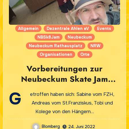
Allgemein
Dezentrale Ahlen eV
Events
NBSk8Jam
Neubeckum
Neubeckum Rathausplatz
NRW
Organisationen
Orte
Vorbereitungen zur
Neubeckum Skate Jam
24.6.2022
G
etroffen haben sich: Sabine vom FZH,
Andreas vom St.Franziskus, Tobi und
Kolege von den Hängern…
Blomberg
24. Juni 2022