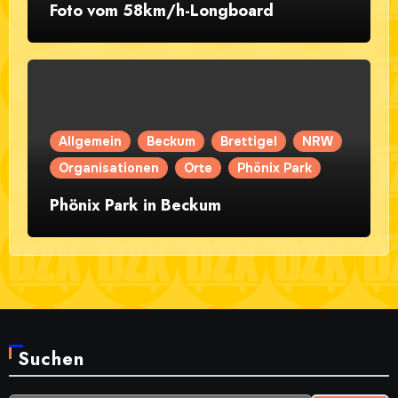
Foto vom 58km/h-Longboard
Allgemein
Beckum
Brettigel
NRW
Organisationen
Orte
Phönix Park
Phönix Park in Beckum
Suchen