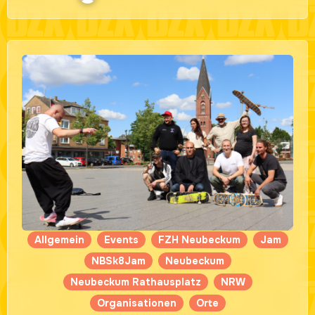
Allgemein
Events
FZH Neubeckum
Jam
NBSk8Jam
Neubeckum
Neubeckum Rathausplatz
NRW
Organisationen
Orte