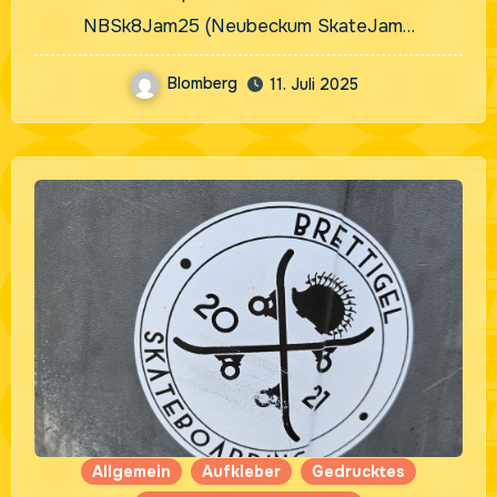
NBSk8Jam25 (Neubeckum SkateJam…
Blomberg
11. Juli 2025
Allgemein
Aufkleber
Gedrucktes