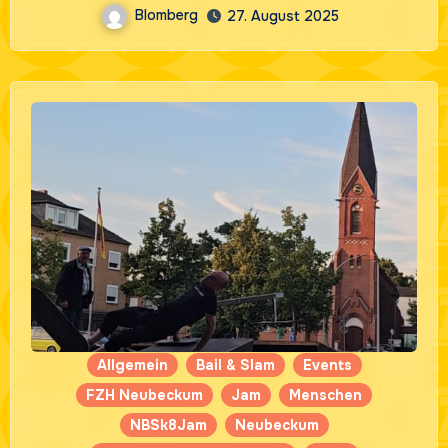
Blomberg
27. August 2025
Allgemein
Bail & Slam
Events
FZH Neubeckum
Jam
Menschen
NBSk8Jam
Neubeckum