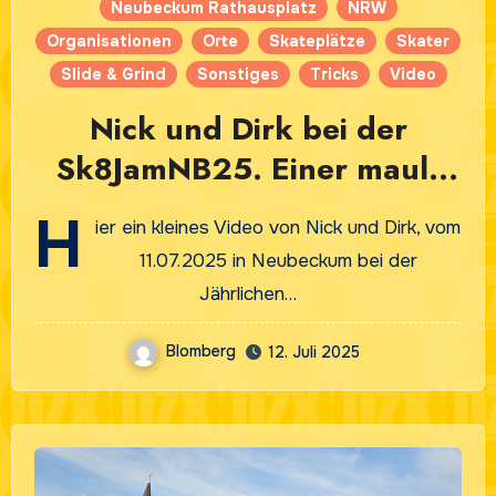
Neubeckum Rathausplatz
NRW
Organisationen
Orte
Skateplätze
Skater
Slide & Grind
Sonstiges
Tricks
Video
Nick und Dirk bei der
Sk8JamNB25. Einer mault
sich!
H
ier ein kleines Video von Nick und Dirk, vom
11.07.2025 in Neubeckum bei der
Jährlichen…
Blomberg
12. Juli 2025