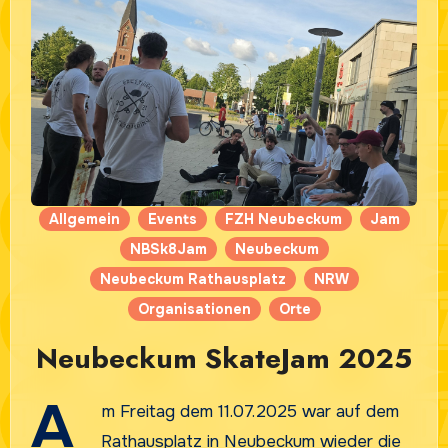
Allgemein
Events
FZH Neubeckum
Jam
NBSk8Jam
Neubeckum
Neubeckum Rathausplatz
NRW
Organisationen
Orte
Neubeckum SkateJam 2025
A
m Freitag dem 11.07.2025 war auf dem
Rathausplatz in Neubeckum wieder die