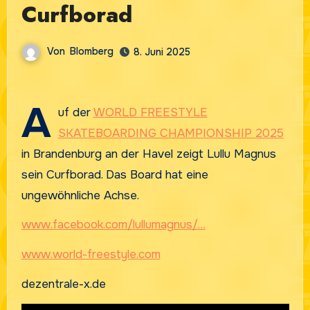
Curfborad
Von
Blomberg
8. Juni 2025
A
uf der
WORLD FREESTYLE
SKATEBOARDING CHAMPIONSHIP 2025
in Brandenburg an der Havel zeigt Lullu Magnus
sein Curfborad. Das Board hat eine
ungewöhnliche Achse.
www.facebook.com/lullumagnus/…
www.world-freestyle
.
com
dezentrale-x.de