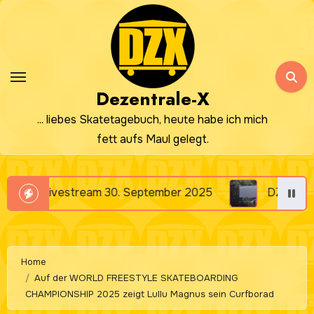
Zum
Inhalt
springen
Dezentrale-X
... liebes Skatetagebuch, heute habe ich mich
fett aufs Maul gelegt.
vestream 30. September 2025
DZX Livestream 23
Home
Auf der WORLD FREESTYLE SKATEBOARDING
CHAMPIONSHIP 2025 zeigt Lullu Magnus sein Curfborad