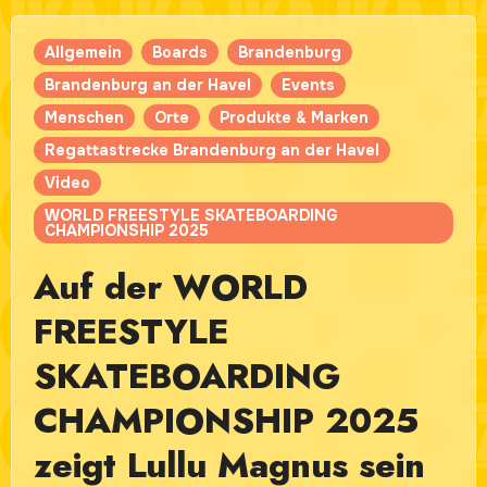
Allgemein
Boards
Brandenburg
Brandenburg an der Havel
Events
Menschen
Orte
Produkte & Marken
Regattastrecke Brandenburg an der Havel
Video
WORLD FREESTYLE SKATEBOARDING
CHAMPIONSHIP 2025
Auf der WORLD
FREESTYLE
SKATEBOARDING
CHAMPIONSHIP 2025
zeigt Lullu Magnus sein