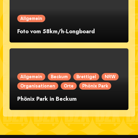
Allgemein
Foto vom 58km/h-Longboard
Allgemein
Beckum
Brettigel
NRW
Organisationen
Orte
Phönix Park
Phönix Park in Beckum