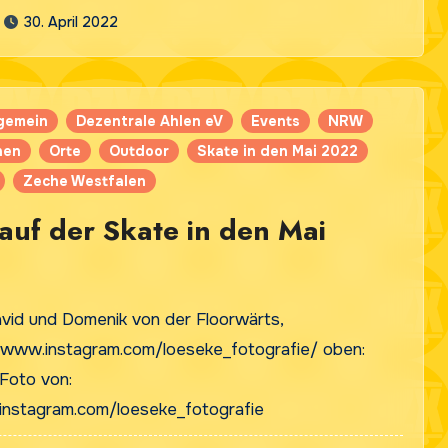
30. April 2022
lgemein
Dezentrale Ahlen eV
Events
NRW
nen
Orte
Outdoor
Skate in den Mai 2022
Zeche Westfalen
uf der Skate in den Mai
avid und Domenik von der Floorwärts,
//www.instagram.com/loeseke_fotografie/ oben:
 Foto von:
instagram.com/loeseke_fotografie