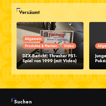
Versäumt
Allgemein
Produkte & Marken
Video
Allg
DZX-Bericht: Thrasher PS1-
Junge
Spiel von 1999 (mit Video)
Poké
Skat
Suchen