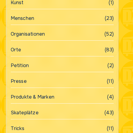
Kunst
(1)
Menschen
(23)
Organisationen
(52)
Orte
(83)
Petition
(2)
Presse
(11)
Produkte & Marken
(4)
Skateplätze
(43)
Tricks
(11)