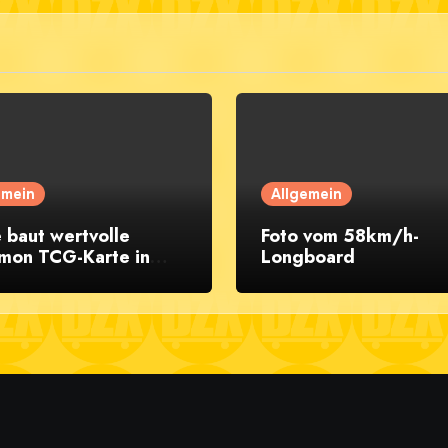
emein
Allgemein
 baut wertvolle
Foto vom 58km/h-
mon TCG-Karte in
Longboard
eboard ein