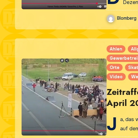
Dezent
Blomberg
Ahlen
Al
Gewerbetre
Orte
Skat
Video
We
Zeitraf
April 2
J
a, das 
auf de