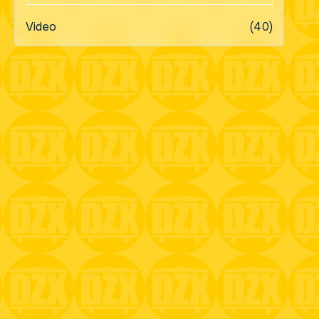
Video
(40)