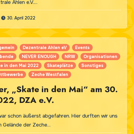
rale Ahlen e.V.…
30. April 2022
lgemein
Dezentrale Ahlen eV
Events
ibende
NEVER ENOUGH
NRW
Organisationen
e in den Mai 2022
Skateplätze
Sonstiges
ttbewerbe
Zeche Westfalen
fer, „Skate in den Mai“ am 30.
022, DZA e.V.
war schon äußerst abgefahren. Hier durften wir uns
m Gelände der Zeche…