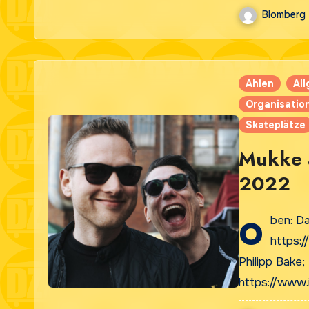
Blomberg
Ahlen
Al
Organisatio
Skateplätze
Mukke a
2022
o
ben: D
https:
Philipp Bake;
https://www.