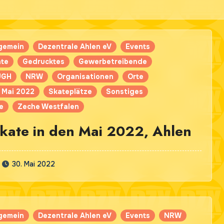
lgemein
Dezentrale Ahlen eV
Events
ate
Gedrucktes
Gewerbetreibende
UGH
NRW
Organisationen
Orte
 Mai 2022
Skateplätze
Sonstiges
e
Zeche Westfalen
Skate in den Mai 2022, Ahlen
30. Mai 2022
lgemein
Dezentrale Ahlen eV
Events
NRW