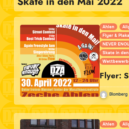
Skate in den Mai 2022
Ahlen
Al
Flyer & Plak
NEVER ENO
Skate in den
Wettbewerb
Flyer: 
Blomberg
Ahlen
Al