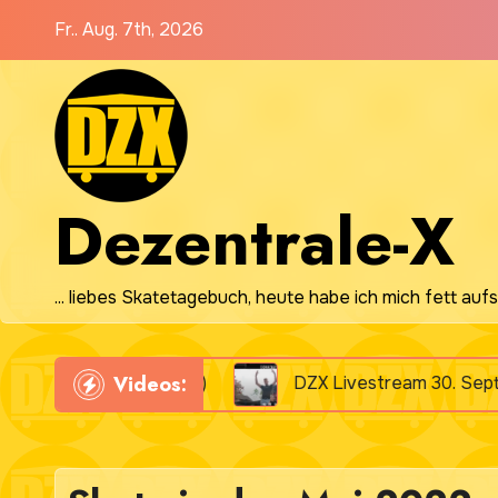
Zum
Fr.. Aug. 7th, 2026
Inhalt
springen
Dezentrale-X
... liebes Skatetagebuch, heute habe ich mich fett aufs
Videos:
 (mit Video)
DZX Livestream 30. September 2025