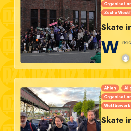
Organisatio
Zeche Westf
Skate 
W
irkl
Ahlen
Al
Organisatio
Wettbewerb
Skate i