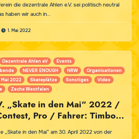
erein die dezentrale Ahlen e.V. sei politisch neutral
as haben wir auch in…
1. Mai 2022
Dezentrale Ahlen eV
Events
ibende
NEVER ENOUGH
NRW
Organisationen
 Mai 2022
Skateplätze
Sonstiges
Video
e
Zeche Westfalen
. „Skate in den Mai“ 2022 /
Contest, Pro / Fahrer: Timbo /
te „Skate in den Mai“ am 30. April 2022 von der