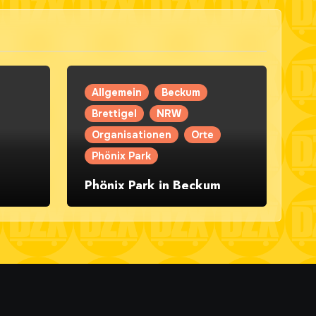
Allgemein
Beckum
Brettigel
NRW
Organisationen
Orte
Phönix Park
Phönix Park in Beckum