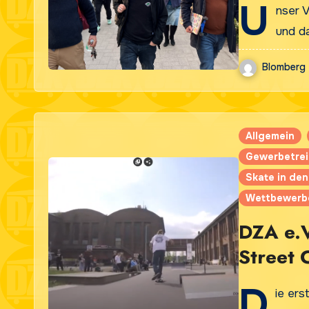
U
nser V
und d
Blomberg
Allgemein
Gewerbetre
Skate in den
Wettbewerb
DZA e.V
Street 
2.Platz
D
ie ers