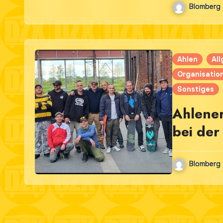
Blomberg
Ahlen
Al
Organisatio
Sonstiges
Ahlener
bei der
Blomberg