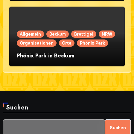
Allgemein
Beckum
Brettigel
NRW
Organisationen
Orte
Phönix Park
Phönix Park in Beckum
Suchen
Suchen