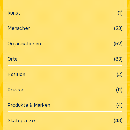
Kunst
(1)
Menschen
(23)
Organisationen
(52)
Orte
(83)
Petition
(2)
Presse
(11)
Produkte & Marken
(4)
Skateplätze
(43)