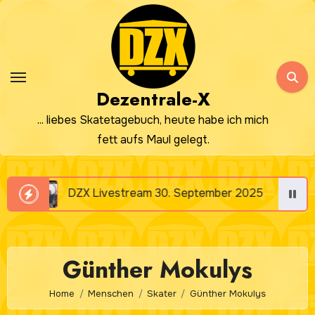
Zum
Inhalt
springen
Dezentrale-X
... liebes Skatetagebuch, heute habe ich mich
fett aufs Maul gelegt.
DZX Livestream 30. September 2025
DZX Li
Günther Mokulys
Home
Menschen
Skater
Günther Mokulys