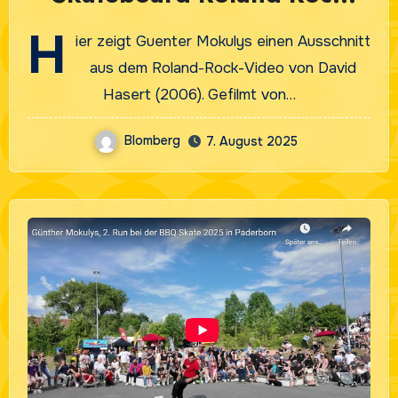
2006
H
ier zeigt Guenter Mokulys einen Ausschnitt
aus dem Roland-Rock-Video von David
Hasert (2006). Gefilmt von…
Blomberg
7. August 2025