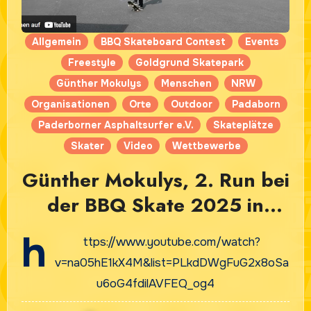
Allgemein
BBQ Skateboard Contest
Events
Freestyle
Goldgrund Skatepark
Günther Mokulys
Menschen
NRW
Organisationen
Orte
Outdoor
Padaborn
Paderborner Asphaltsurfer e.V.
Skateplätze
Skater
Video
Wettbewerbe
Günther Mokulys, 2. Run bei
der BBQ Skate 2025 in
Paderborn
h
ttps://www.youtube.com/watch?
v=na05hE1kX4M&list=PLkdDWgFuG2x8oSa
u6oG4fdilAVFEQ_og4