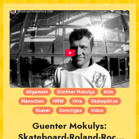
Allgemein
Günther Mokulys
Köln
Menschen
NRW
Orte
Skateplätze
Skater
Sonstiges
Video
Guenter Mokulys:
Skateboard-Roland-Rock