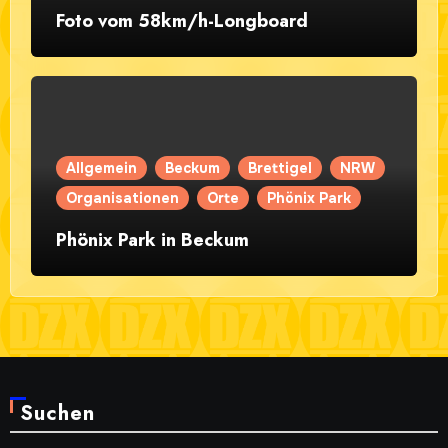
Foto vom 58km/h-Longboard
Allgemein
Beckum
Brettigel
NRW
Organisationen
Orte
Phönix Park
Phönix Park in Beckum
Suchen