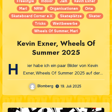
Freestyle
Indoor
Jam
Kevin Exner
Marl
NRW
Organisationen
Orte
Skateboard Corner e.V.
Skateplätze
Skater
Tricks
Wettbewerbe
Wheels Of Summer, Marl
Kevin Exner, Wheels Of
Summer 2025
H
ier habe ich ein paar Bilder von Kevin
Exner, Wheels Of Summer 2025 auf der…
Blomberg
19. Juli 2025