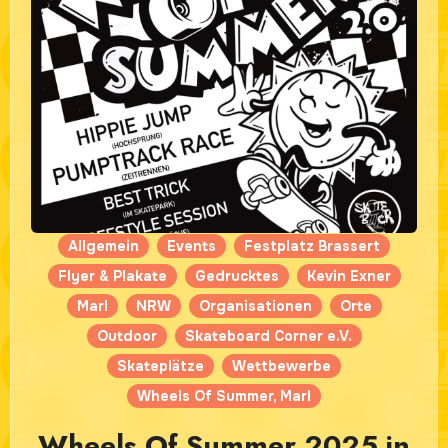
Allgemein
Events
Festplatz Brassert
Flyer & Plakate
Gedrucktes
Kevin Exner
Marl
NRW
Organisationen
Orte
Outdoor
Skateboard Corner e.V.
Skateplätze
Wettbewerbe
Wheels Of Summer, Marl
Wheels Of Summer 2025 in