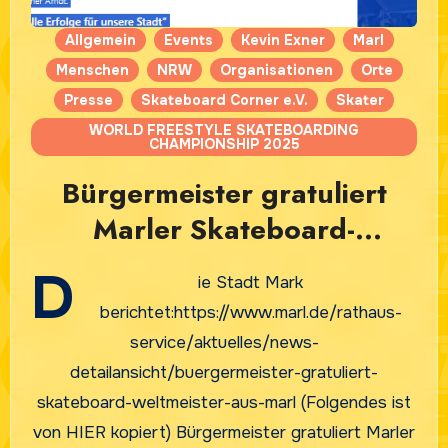
Allgemein
Events
Kevin Exner
Marl
Menschen
NRW
Organisationen
Orte
Presse
Skateboard Corner e.V.
Skater
WORLD FREESTYLE SKATEBOARDING
CHAMPIONSHIP 2025
Bürgermeister gratuliert
Marler Skateboard-
Weltmeister, Kevin Exner
D
ie Stadt Mark
berichtet:https://www.marl.de/rathaus-
service/aktuelles/news-
detailansicht/buergermeister-gratuliert-
skateboard-weltmeister-aus-marl (Folgendes ist
von HIER kopiert) Bürgermeister gratuliert Marler