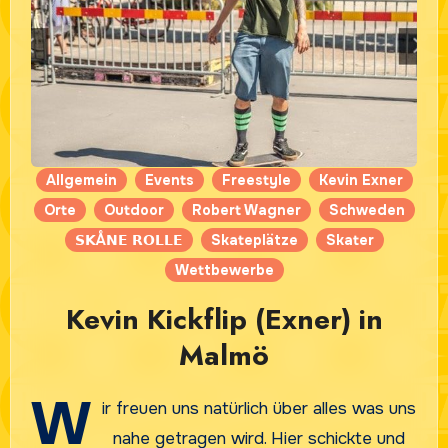
Allgemein
Events
Freestyle
Kevin Exner
Orte
Outdoor
Robert Wagner
Schweden
𝗦𝗞Å𝗡𝗘 𝗥𝗢𝗟𝗟𝗘
Skateplätze
Skater
Wettbewerbe
Kevin Kickflip (Exner) in
Malmö
W
ir freuen uns natürlich über alles was uns
nahe getragen wird. Hier schickte und