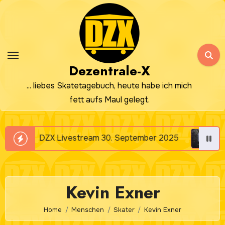
Zum
Inhalt
springen
Dezentrale-X
... liebes Skatetagebuch, heute habe ich mich
fett aufs Maul gelegt.
DZX Livestream 30. September 2025
DZX Livest
Kevin Exner
Home
Menschen
Skater
Kevin Exner