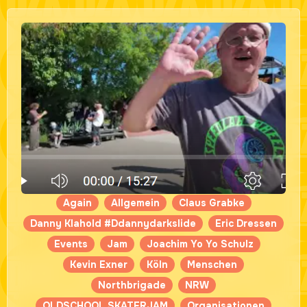
Again
Allgemein
Claus Grabke
Danny Klahold #Ddannydarkslide
Eric Dressen
Events
Jam
Joachim Yo Yo Schulz
Kevin Exner
Köln
Menschen
Northbrigade
NRW
OLDSCHOOL SKATERJAM
Organisationen