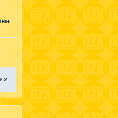
Heise
el