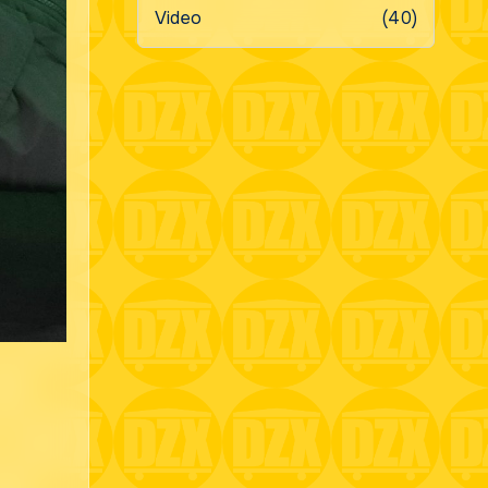
Video
(40)