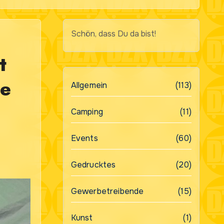
Schön, dass Du da bist!
t
ne
Allgemein
(113)
Camping
(11)
Events
(60)
Gedrucktes
(20)
Gewerbetreibende
(15)
Kunst
(1)