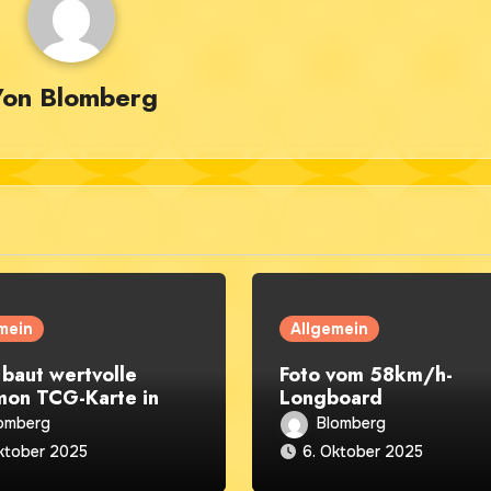
Von
Blomberg
mein
Allgemein
 baut wertvolle
Foto vom 58km/h-
on TCG-Karte in
Longboard
board ein
omberg
Blomberg
ktober 2025
6. Oktober 2025