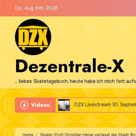
Zum
Do.. Aug. 6th, 2026
Inhalt
springen
Dezentrale-X
... liebes Skatetagebuch, heute habe ich mich fett aufs
Videos:
ideo)
DZX Livestream 30. September 2025
Home
Skater-Profi Christian Heise verlässt die Stadt (