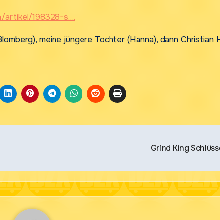
n/artikel/198328-s….
Blomberg), meine jüngere Tochter (Hanna), dann Christian 
Grind King Schlüss