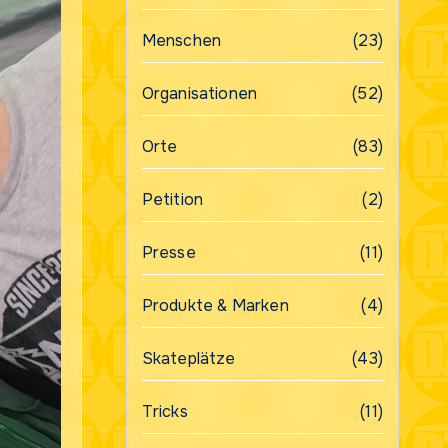
Menschen
(23)
Organisationen
(52)
Orte
(83)
Petition
(2)
Presse
(11)
Produkte & Marken
(4)
Skateplätze
(43)
Tricks
(11)